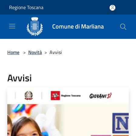
Salta al contenuto principale
Regione Toscana
Comune di Marliana
Home
>
Novità
>
Avvisi
Avvisi