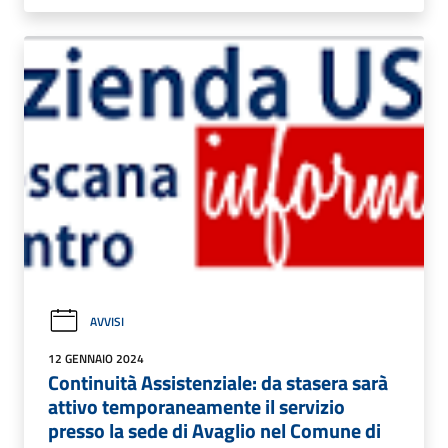
AVVISI
12 GENNAIO 2024
Continuità Assistenziale: da stasera sarà
attivo temporaneamente il servizio
presso la sede di Avaglio nel Comune di