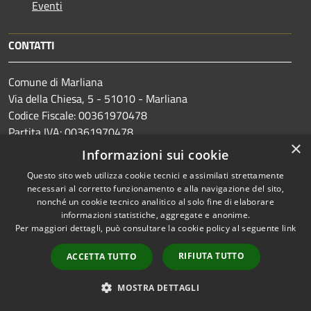
Eventi
CONTATTI
Comune di Marliana
Via della Chiesa, 5 - 51010 - Marliana
Codice Fiscale: 00361970478
Partita IVA: 00361970478
×
Informazioni sui cookie
Questo sito web utilizza cookie tecnici e assimilati strettamente
PEC: comune.marliana@postacert.toscana.it
necessari al corretto funzionamento e alla navigazione del sito,
Centralino Unico: +39 0572.69851
nonché un cookie tecnico analitico al solo fine di elaborare
informazioni statistiche, aggregate e anonime.
Per maggiori dettagli, può consultare la cookie policy al seguente
link
RIFIUTA TUTTO
ACCETTA TUTTO
Prenotazione appuntamento
Segnalazione disservizio
MOSTRA DETTAGLI
Leggi le FAQ