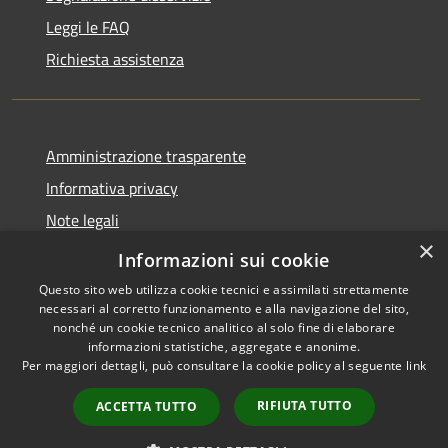
Leggi le FAQ
Richiesta assistenza
Amministrazione trasparente
Informativa privacy
Note legali
×
Dichiarazione di accessibilità
Informazioni sui cookie
Questo sito web utilizza cookie tecnici e assimilati strettamente
necessari al corretto funzionamento e alla navigazione del sito,
nonché un cookie tecnico analitico al solo fine di elaborare
informazioni statistiche, aggregate e anonime.
RSS
Copyright © 2026 • Comune di
Per maggiori dettagli, può consultare la cookie policy al seguente
link
Accessibilità
Marliana • Powered by
Privacy
Municipium
Accesso
•
RIFIUTA TUTTO
ACCETTA TUTTO
Cookie
redazione