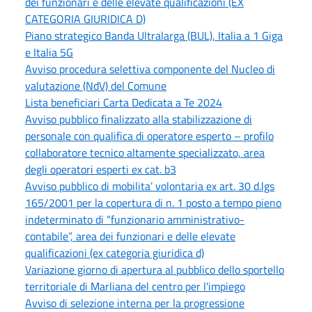
dei funzionari e delle elevate qualificazioni (EX
CATEGORIA GIURIDICA D)
Piano strategico Banda Ultralarga (BUL), Italia a 1 Giga
e Italia 5G
Avviso procedura selettiva componente del Nucleo di
valutazione (NdV) del Comune
Lista beneficiari Carta Dedicata a Te 2024
Avviso pubblico finalizzato alla stabilizzazione di
personale con qualifica di operatore esperto – profilo
collaboratore tecnico altamente specializzato, area
degli operatori esperti ex cat. b3
Avviso pubblico di mobilita’ volontaria ex art. 30 d.lgs
165/2001 per la copertura di n. 1 posto a tempo pieno
indeterminato di “funzionario amministrativo-
contabile”, area dei funzionari e delle elevate
qualificazioni (ex categoria giuridica d)
Variazione giorno di apertura al pubblico dello sportello
territoriale di Marliana del centro per l'impiego
Avviso di selezione interna per la progressione