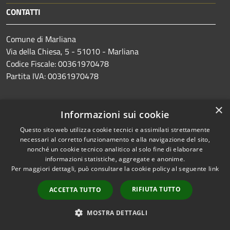
CONTATTI
Comune di Marliana
Via della Chiesa, 5 - 51010 - Marliana
Codice Fiscale: 00361970478
Partita IVA: 00361970478
×
PEC: comune.marliana@postacert.toscana.it
Informazioni sui cookie
Centralino Unico: +39 0572.69851
Questo sito web utilizza cookie tecnici e assimilati strettamente
necessari al corretto funzionamento e alla navigazione del sito,
nonché un cookie tecnico analitico al solo fine di elaborare
informazioni statistiche, aggregate e anonime.
Per maggiori dettagli, può consultare la cookie policy al seguente
link
Prenotazione appuntamento
Segnalazione disservizio
RIFIUTA TUTTO
ACCETTA TUTTO
Leggi le FAQ
MOSTRA DETTAGLI
Richiesta assistenza