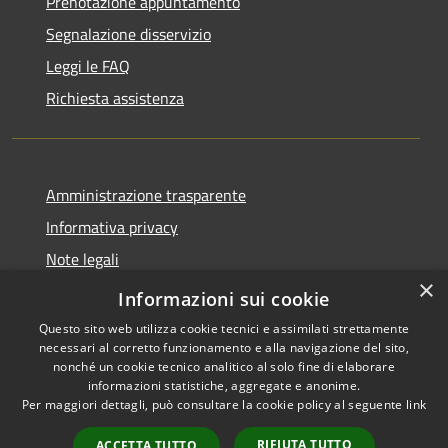
Prenotazione appuntamento
Segnalazione disservizio
Leggi le FAQ
Richiesta assistenza
Amministrazione trasparente
Informativa privacy
Note legali
×
Dichiarazione di accessibilità
Informazioni sui cookie
Questo sito web utilizza cookie tecnici e assimilati strettamente
necessari al corretto funzionamento e alla navigazione del sito,
nonché un cookie tecnico analitico al solo fine di elaborare
informazioni statistiche, aggregate e anonime.
RSS
Copyright © 2026 • Comune di
Per maggiori dettagli, può consultare la cookie policy al seguente
link
Accessibilità
Marliana • Powered by
Privacy
Municipium
Accesso
•
RIFIUTA TUTTO
ACCETTA TUTTO