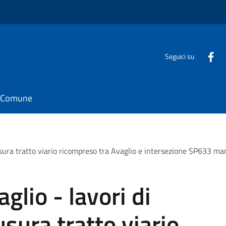
Seguici su
il Comune
iusura tratto viario ricompreso tra Avaglio e intersezione SP633 
lio - lavori di
usura tratto viario