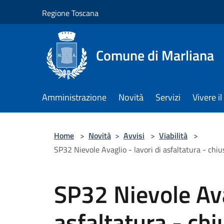
Salta al contenuto principale
Regione Toscana
Comune di Marliana
Amministrazione
Novità
Servizi
Vivere 
Home
>
Novità
>
Avvisi
>
Viabilità
>
SP32 Nievole Avaglio - lavori di asfaltatura - ch
SP32 Nievole Avag
asfaltatura - chi