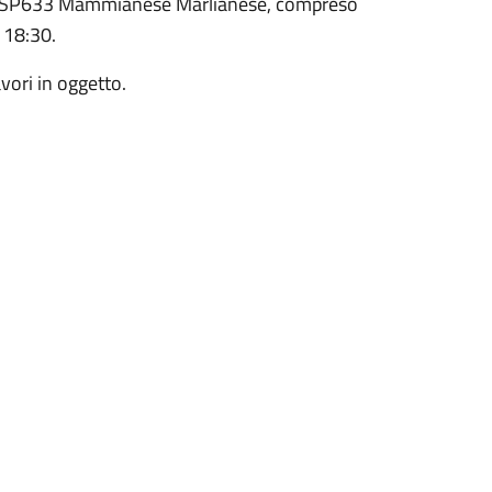
on la SP633 Mammianese Marlianese, compreso
– 18:30.
vori in oggetto.