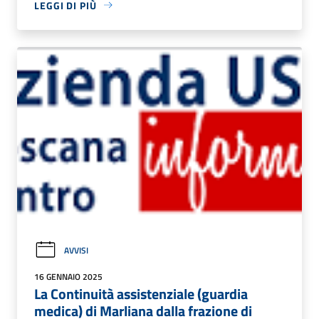
LEGGI DI PIÙ
AVVISI
16 GENNAIO 2025
La Continuità assistenziale (guardia
medica) di Marliana dalla frazione di