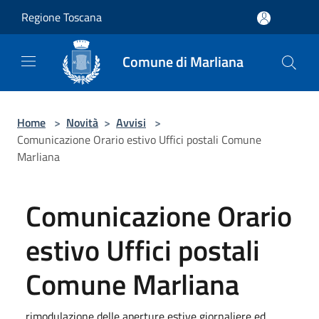
Salta al contenuto principale
Regione Toscana
Comune di Marliana
Home
>
Novità
>
Avvisi
>
Comunicazione Orario estivo Uffici postali Comune
Marliana
Comunicazione Orario
estivo Uffici postali
Comune Marliana
rimodulazione delle aperture estive giornaliere ed