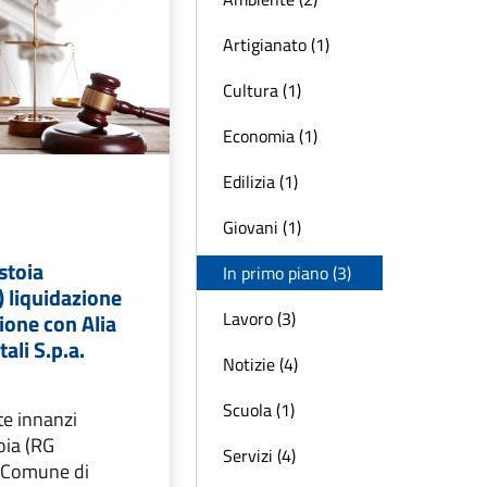
Artigianato (1)
Cultura (1)
Economia (1)
Edilizia (1)
Giovani (1)
stoia
In primo piano (3)
 liquidazione
Lavoro (3)
zione con Alia
ali S.p.a.
Notizie (4)
Scuola (1)
te innanzi
oia (RG
Servizi (4)
l Comune di