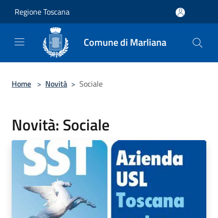
Salta al contenuto principale
Regione Toscana
Comune di Marliana
Home
>
Novità
>
Sociale
Novità: Sociale