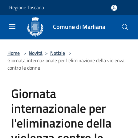
Salta al contenuto principale
Regione Toscana
Comune di Marliana
Home
>
Novità
>
Notizie
>
Giornata internazionale per l'eliminazione della violenza
contro le donne
Giornata
internazionale per
l'eliminazione della
violenza contro le