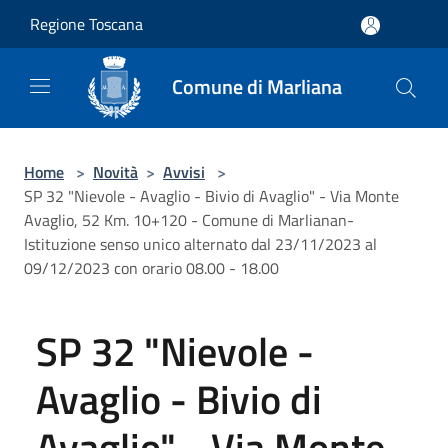
Salta al contenuto principale
Regione Toscana
Comune di Marliana
Home
>
Novità
>
Avvisi
>
SP 32 "Nievole - Avaglio - Bivio di Avaglio" - Via Monte
Avaglio, 52 Km. 10+120 - Comune di Marlianan-
Istituzione senso unico alternato dal 23/11/2023 al
09/12/2023 con orario 08.00 - 18.00
SP 32 "Nievole -
Avaglio - Bivio di
Avaglio" - Via Monte