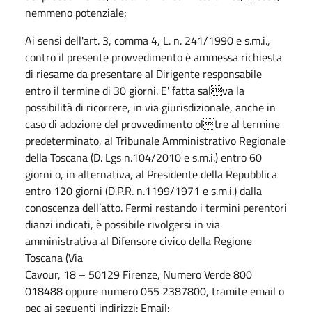
nemmeno potenziale;
Ai sensi dell'art. 3, comma 4, L. n. 241/1990 e s.m.i.,
contro il presente provvedimento è ammessa richiesta
di riesame da presentare al Dirigente responsabile
entro il termine di 30 giorni. E' fatta salva la
possibilità di ricorrere, in via giurisdizionale, anche in
caso di adozione del provvedimento oltre al termine
predeterminato, al Tribunale Amministrativo Regionale
della Toscana (D. Lgs n.104/2010 e s.m.i.) entro 60
giorni o, in alternativa, al Presidente della Repubblica
entro 120 giorni (D.P.R. n.1199/1971 e s.m.i.) dalla
conoscenza dell’atto. Fermi restando i termini perentori
dianzi indicati, è possibile rivolgersi in via
amministrativa al Difensore civico della Regione
Toscana (Via
Cavour, 18 – 50129 Firenze, Numero Verde 800
018488 oppure numero 055 2387800, tramite email o
pec ai seguenti indirizzi: Email: