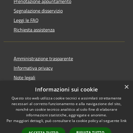
Prenotazione appuntamento
Segnalazione disservizio
Leggi le FAQ
Richiesta assistenza
Amministrazione trasparente
Informativa privacy
Note legali
×
Dichiarazione di accessibilità
Informazioni sui cookie
Questo sito web utilizza cookie tecnici e assimilati strettamente
necessari al corretto funzionamento e alla navigazione del sito,
nonché un cookie tecnico analitico al solo fine di elaborare
informazioni statistiche, aggregate e anonime.
RSS
Copyright © 2026 • Comune di
Per maggiori dettagli, può consultare la cookie policy al seguente
link
Accessibilità
Marliana • Powered by
Privacy
Municipium
Accesso
•
RIFIUTA TUTTO
ACCETTA TUTTO