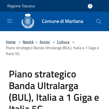
Salta al contenuto principale
Regione Toscana
Comune di Marliana
Home
>
Novità
>
Avvisi
>
Cultura
>
Piano strategico Banda Ultralarga (BUL), Italia a 1 Giga e
Italia 5G
Piano strategico
Banda Ultralarga
(BUL), Italia a 1 Giga e
Italia 5G