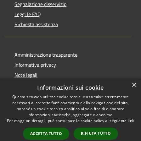
Segnalazione disservizio
Leggi le FAQ
Richiesta assistenza
Amministrazione trasparente
Informativa privacy
Note legali
×
Dichiarazione di accessibilità
Informazioni sui cookie
Questo sito web utilizza cookie tecnici e assimilati strettamente
necessari al corretto funzionamento e alla navigazione del sito,
nonché un cookie tecnico analitico al solo fine di elaborare
informazioni statistiche, aggregate e anonime.
RSS
Copyright © 2026 • Comune di
Per maggiori dettagli, può consultare la cookie policy al seguente
link
Accessibilità
Marliana • Powered by
Privacy
Municipium
Accesso
•
RIFIUTA TUTTO
ACCETTA TUTTO
Cookie
redazione