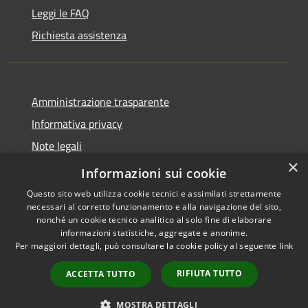
Leggi le FAQ
Richiesta assistenza
Amministrazione trasparente
Informativa privacy
Note legali
×
Dichiarazione di accessibilità
Informazioni sui cookie
Questo sito web utilizza cookie tecnici e assimilati strettamente
necessari al corretto funzionamento e alla navigazione del sito,
nonché un cookie tecnico analitico al solo fine di elaborare
informazioni statistiche, aggregate e anonime.
RSS
Copyright © 2026 • Comune di
Per maggiori dettagli, può consultare la cookie policy al seguente
link
Accessibilità
Marliana • Powered by
Privacy
Municipium
Accesso
•
RIFIUTA TUTTO
ACCETTA TUTTO
Cookie
redazione
Mappa del sito
MOSTRA DETTAGLI