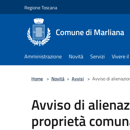
Salta al contenuto principale
Regione Toscana
Comune di Marliana
Amministrazione
Novità
Servizi
Vivere 
Home
>
Novità
>
Avvisi
>
Avviso di alienazio
Avviso di alienaz
proprietà comun