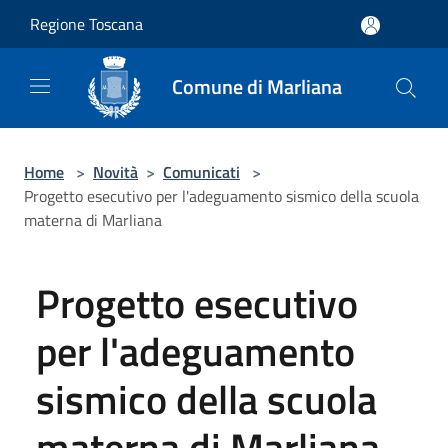
Salta al contenuto principale
Regione Toscana
Comune di Marliana
Home
>
Novità
>
Comunicati
>
Progetto esecutivo per l'adeguamento sismico della scuola
materna di Marliana
Progetto esecutivo
per l'adeguamento
sismico della scuola
materna di Marliana