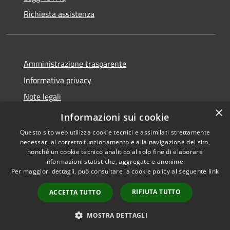
Richiesta assistenza
Amministrazione trasparente
Informativa privacy
Note legali
×
Dichiarazione di accessibilità
Informazioni sui cookie
Questo sito web utilizza cookie tecnici e assimilati strettamente
necessari al corretto funzionamento e alla navigazione del sito,
nonché un cookie tecnico analitico al solo fine di elaborare
informazioni statistiche, aggregate e anonime.
RSS
Copyright © 2026 • Comune di
Per maggiori dettagli, può consultare la cookie policy al seguente
link
Accessibilità
Marliana • Powered by
Privacy
Municipium
Accesso
•
RIFIUTA TUTTO
ACCETTA TUTTO
Cookie
redazione
Mappa del sito
MOSTRA DETTAGLI