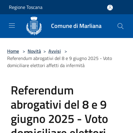
Salta al contenuto principale
Regione Toscana
Comune di Marliana
Home
>
Novità
>
Avvisi
>
Referendum abrogativi del 8 e 9 giugno 2025 - Voto
domiciliare elettori affetti da infermità
Referendum
abrogativi del 8 e 9
giugno 2025 - Voto
domiciliare elettori