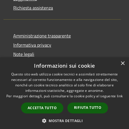
Richiesta assistenza
Amministrazione trasparente
Informativa privacy
Note legali
×
Dichiarazione di accessibilità
Informazioni sui cookie
Questo sito web utilizza cookie tecnici e assimilati strettamente
necessari al corretto funzionamento e alla navigazione del sito,
nonché un cookie tecnico analitico al solo fine di elaborare
informazioni statistiche, aggregate e anonime.
RSS
Copyright © 2026 • Comune di
Per maggiori dettagli, può consultare la cookie policy al seguente
link
Accessibilità
Marliana • Powered by
Privacy
Municipium
Accesso
•
RIFIUTA TUTTO
ACCETTA TUTTO
Cookie
redazione
Mappa del sito
MOSTRA DETTAGLI