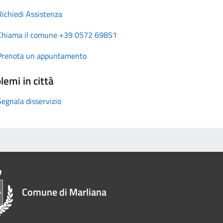
Richiedi Assistenza
Chiama il comune +39 0572 69851
Prenota un appuntamento
lemi in città
Segnala disservizio
Comune di Marliana