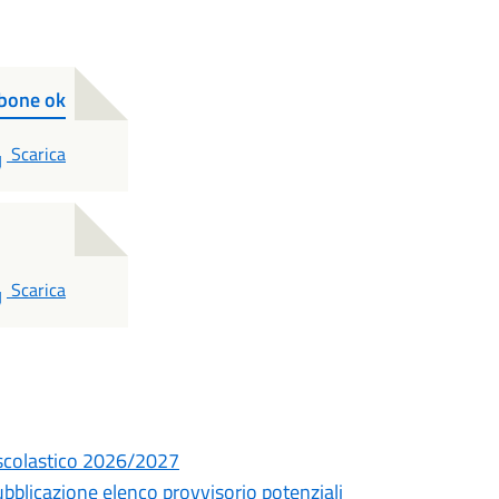
rbone ok
PDF
Scarica
PDF
Scarica
o scolastico 2026/2027
licazione elenco provvisorio potenziali