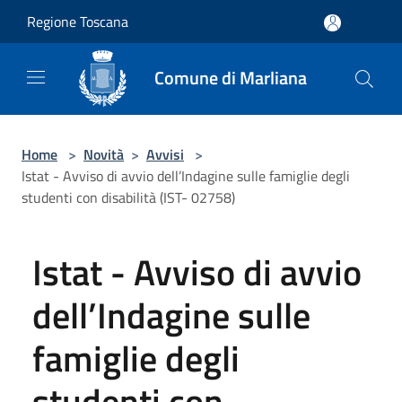
Salta al contenuto principale
Regione Toscana
Comune di Marliana
Home
>
Novità
>
Avvisi
>
Istat - Avviso di avvio dell’Indagine sulle famiglie degli
studenti con disabilità (IST- 02758)
Istat - Avviso di avvio
dell’Indagine sulle
famiglie degli
studenti con