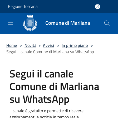
Salta al contenuto principale
Regione Toscana
Comune di Marliana
Home
>
Novità
>
Avvisi
>
In primo piano
>
‎Segui il canale Comune di Marliana su WhatsApp
‎Segui il canale
Comune di Marliana
su WhatsApp
il canale è gratuito e permette di ricevere
aggiornamenti e notizie in tempo reale