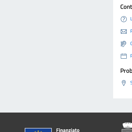
Cont
Prob