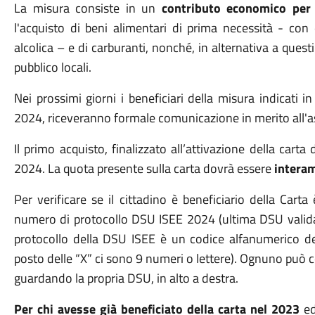
La misura consiste in un
contributo economico per 
l'acquisto di beni alimentari di prima necessità - con 
alcolica – e di carburanti, nonché, in alternativa a questi
pubblico locali.
Nei prossimi giorni i beneficiari della misura indicati
2024, riceveranno formale comunicazione in merito all'
Il primo acquisto, finalizzato all’attivazione della cart
2024. La quota presente sulla carta dovrà essere
interam
Per verificare se il cittadino è beneficiario della Cart
numero di protocollo DSU ISEE 2024 (ultima DSU valida 
protocollo della DSU ISEE è un codice alfanumerico 
posto delle “X” ci sono 9 numeri o lettere). Ognuno può 
guardando la propria DSU, in alto a destra.
Per chi avesse già beneficiato della carta nel 2023
e