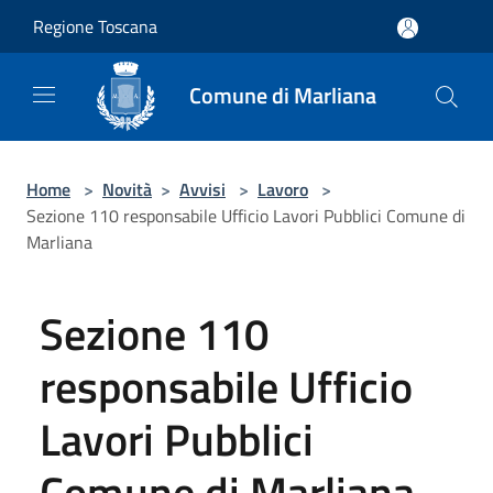
Salta al contenuto principale
Regione Toscana
Comune di Marliana
Home
>
Novità
>
Avvisi
>
Lavoro
>
Sezione 110 responsabile Ufficio Lavori Pubblici Comune di
Marliana
Sezione 110
responsabile Ufficio
Lavori Pubblici
Comune di Marliana