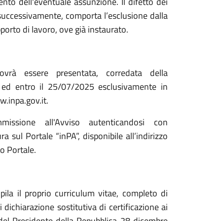
to dell'eventuale assunzione. Il difetto dei
 o successivamente, comporta l’esclusione dalla
porto di lavoro, ove già instaurato.
vrà essere presentata, corredata della
ed entro il 25/07/2025 esclusivamente in
w.inpa.gov.it.
issione all'Avviso autenticandosi con
sul Portale “inPA”, disponibile all’indirizzo
so Portale.
mpila il proprio curriculum vitae, completo di
i dichiarazione sostitutiva di certificazione ai
o del Presidente della Repubblica 28 dicembre