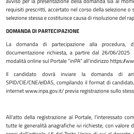
avviso per la presentazione della domanda sia al momen
requisiti prescritti, accertato nel corso della selezione
selezione stessa e costituisce causa di risoluzione del rap
DOMANDA DI PARTECIPAZIONE
La domanda di partecipazione alla procedura, do
documentazione richiesta, a partire dal 26/06/2025
modalità online sul Portale ”inPA“ all’indirizzo https://ww
Il candidato dovrà inviare la domanda di amm
SPID/CIE/CNE/eIDAS, compilando il format di candidatura 
internet www.inpa.gov.it/ previa registrazione sullo stes
All’atto della registrazione al Portale, l’interessato co
tutte le generalità anagrafiche ivi richieste, con valore d
sensi dell’articolo 46 del Testo Unico di cui al decret