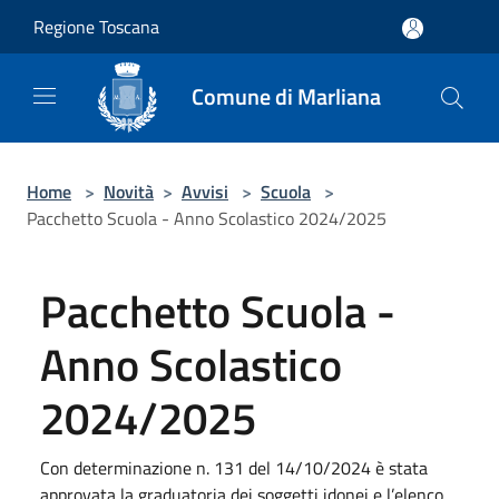
Salta al contenuto principale
Regione Toscana
Comune di Marliana
Home
>
Novità
>
Avvisi
>
Scuola
>
Pacchetto Scuola - Anno Scolastico 2024/2025
Pacchetto Scuola -
Anno Scolastico
2024/2025
Con determinazione n. 131 del 14/10/2024 è stata
approvata la graduatoria dei soggetti idonei e l’elenco