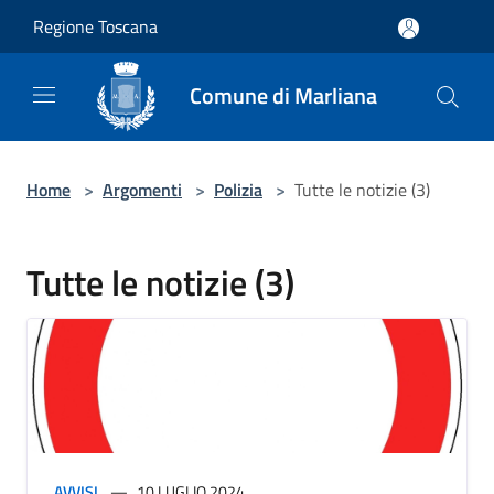
Salta al contenuto principale
Regione Toscana
Comune di Marliana
Home
>
Argomenti
>
Polizia
>
Tutte le notizie (3)
Tutte le notizie (3)
AVVISI
10 LUGLIO 2024