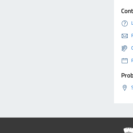
Cont
Prob