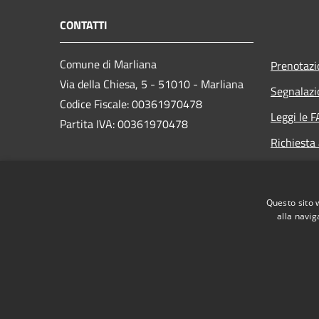
CONTATTI
Comune di Marliana
Prenotaz
Via della Chiesa, 5 - 51010 - Marliana
Segnalazi
Codice Fiscale: 00361970478
Leggi le 
Partita IVA: 00361970478
Richiesta
PEC:
comune.marliana@postacert.toscana.it
Questo sito 
Centralino Unico: +39 0572.69851
alla navig
RSS
Accessibilità
Privacy
Cookie
Mappa de