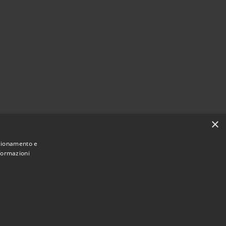
×
nzionamento e
nformazioni
Municipium
Accesso redazione
 Marliana • Powered by
•