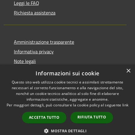
Leggi le FAQ
Richiesta assistenza
Amministrazione trasparente
Informativa privacy
Note legali
×
Dichiarazione di accessibilità
Informazioni sui cookie
Questo sito web utilizza cookie tecnici e assimilati strettamente
necessari al corretto funzionamento e alla navigazione del sito,
nonché un cookie tecnico analitico al solo fine di elaborare
informazioni statistiche, aggregate e anonime.
RSS
Copyright © 2026 • Comune di
Per maggiori dettagli, può consultare la cookie policy al seguente
link
Accessibilità
Marliana • Powered by
Privacy
Municipium
Accesso
•
RIFIUTA TUTTO
ACCETTA TUTTO
Cookie
redazione
Mappa del sito
MOSTRA DETTAGLI