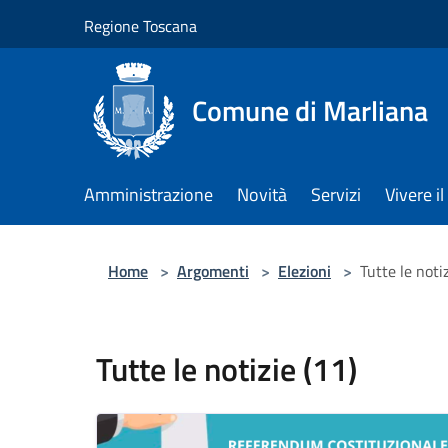
Salta al contenuto principale
Regione Toscana
Comune di Marliana
Amministrazione
Novità
Servizi
Vivere 
Home
>
Argomenti
>
Elezioni
>
Tutte le notiz
Tutte le notizie (11)