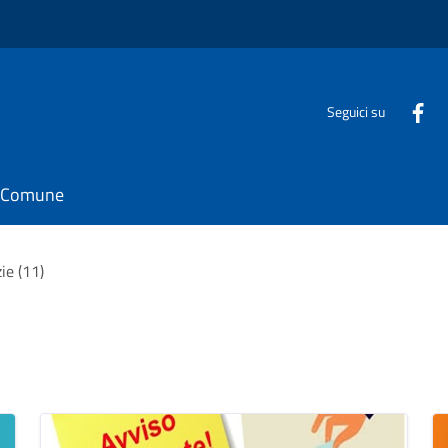
Seguici su
il Comune
ie (11)