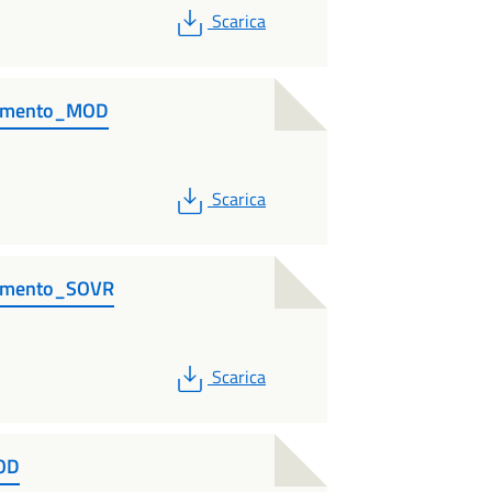
PDF
Scarica
namento_MOD
PDF
Scarica
namento_SOVR
PDF
Scarica
MOD