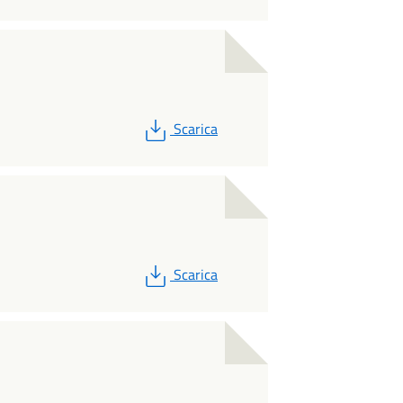
PDF
Scarica
PDF
Scarica