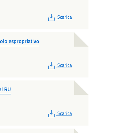
PDF
Scarica
olo espropriativo
PDF
Scarica
al RU
PDF
Scarica