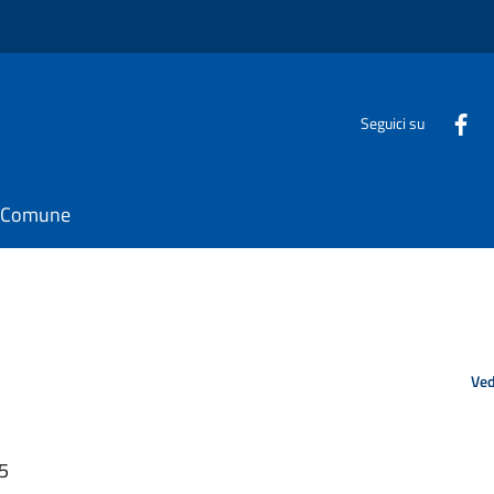
Seguici su
il Comune
Ved
45