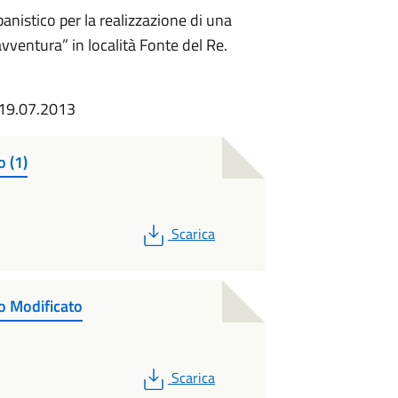
nistico per la realizzazione di una
ventura” in località Fonte del Re.
l 19.07.2013
o (1)
PDF
Scarica
to Modificato
PDF
Scarica