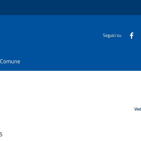
Seguici su
il Comune
Ved
45