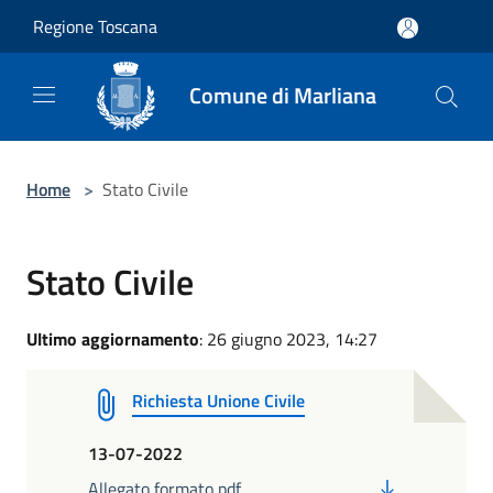
Salta al contenuto principale
Regione Toscana
Comune di Marliana
Home
>
Stato Civile
Stato Civile
Ultimo aggiornamento
: 26 giugno 2023, 14:27
Richiesta Unione Civile
13-07-2022
PDF
Allegato formato pdf