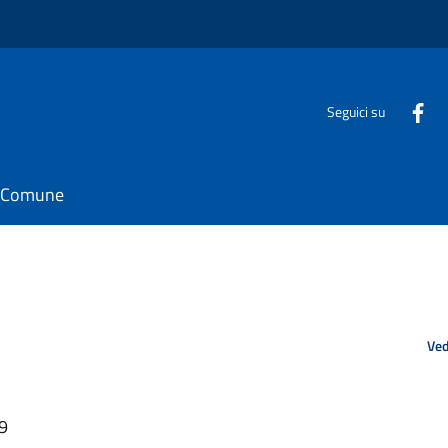
Seguici su
il Comune
Ved
49