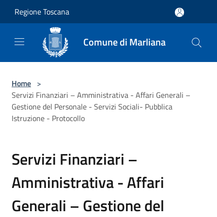
Salta al contenuto principale
Regione Toscana
Comune di Marliana
Home
>
Servizi Finanziari – Amministrativa - Affari Generali –
Gestione del Personale - Servizi Sociali- Pubblica
Istruzione - Protocollo
Servizi Finanziari –
Amministrativa - Affari
Generali – Gestione del