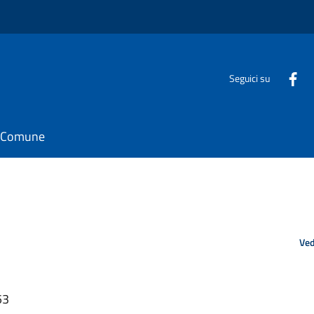
Seguici su
il Comune
Ved
53