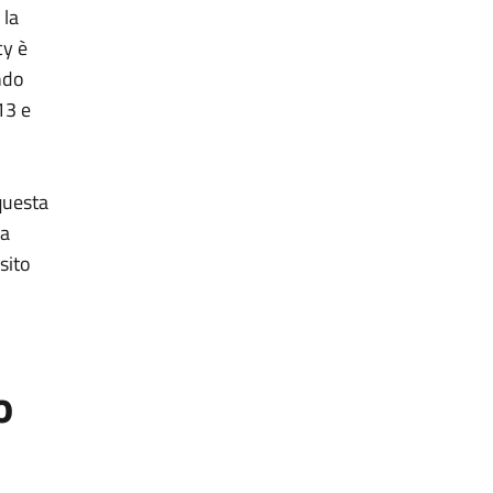
 la
cy è
ndo
13 e
questa
da
sito
o