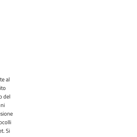
te al
ito
o del
uni
ssione
ocolli
t. Si