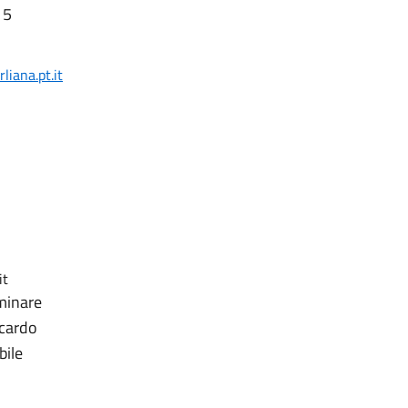
 5
iana.pt.it
it
minare
ccardo
bile