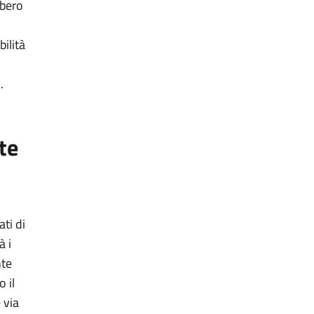
bbero
ilità
.
te
ati di
à i
nte
o il
 via