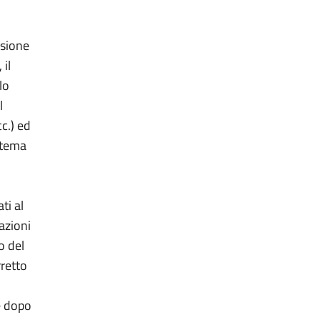
nsione
 il
lo
l
cc.) ed
istema
ti al
azioni
o del
rretto
e dopo