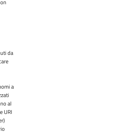
non
o
uti da
care
 nomi a
zati
ono al
ne URI
er)
rio