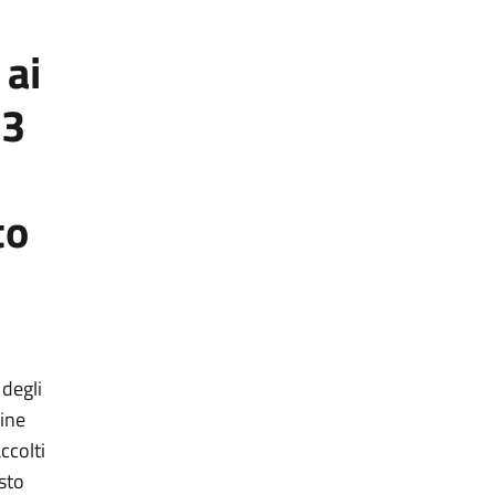
 ai
13
to
 degli
line
ccolti
isto