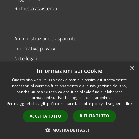
Richiesta assistenza
Amministrazione trasparente
Informativa privacy
Note legali
×
Dichiarazione di accessibilità
Informazioni sui cookie
Questo sito web utilizza cookie tecnici e assimilati strettamente
necessari al corretto funzionamento e alla navigazione del sito,
nonché un cookie tecnico analitico al solo fine di elaborare
informazioni statistiche, aggregate e anonime.
RSS
Copyright © 2026 • Comune di
Per maggiori dettagli, può consultare la cookie policy al seguente
link
Accessibilità
Marliana • Powered by
Privacy
Municipium
Accesso
•
RIFIUTA TUTTO
ACCETTA TUTTO
Cookie
redazione
Mappa del sito
MOSTRA DETTAGLI