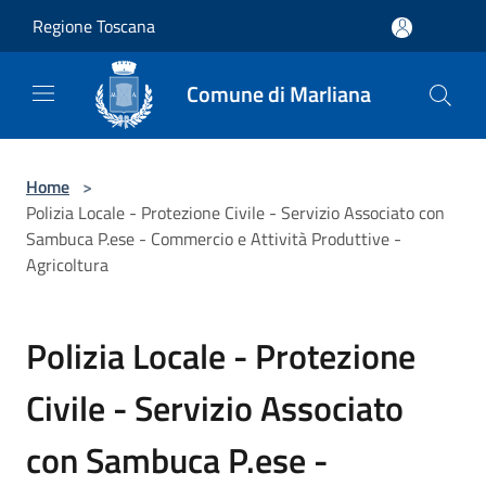
Salta al contenuto principale
Regione Toscana
Comune di Marliana
Home
>
Polizia Locale - Protezione Civile - Servizio Associato con
Sambuca P.ese - Commercio e Attività Produttive -
Agricoltura
Polizia Locale - Protezione
Civile - Servizio Associato
con Sambuca P.ese -