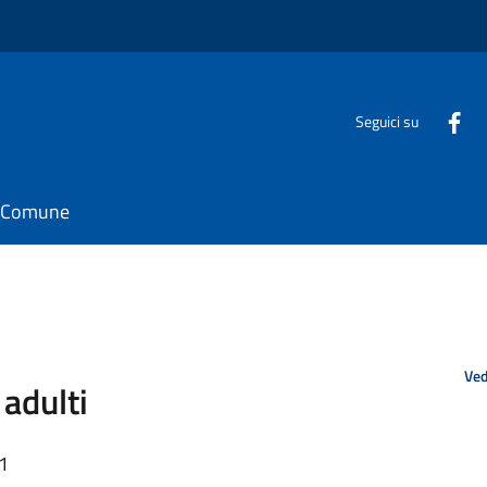
Seguici su
il Comune
Ved
 adulti
51