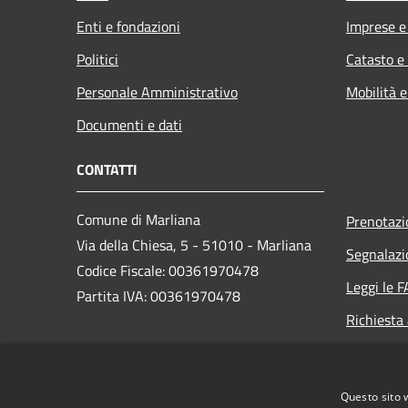
Enti e fondazioni
Imprese 
Politici
Catasto e
Personale Amministrativo
Mobilità e
Documenti e dati
CONTATTI
Comune di Marliana
Prenotaz
Via della Chiesa, 5 - 51010 - Marliana
Segnalazi
Codice Fiscale: 00361970478
Leggi le 
Partita IVA: 00361970478
Richiesta
PEC:
comune.marliana@postacert.toscana.it
Questo sito 