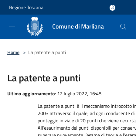
Salta al contenuto principale
Regione Toscana
Comune di Marliana
Home
>
La patente a punti
La patente a punti
Ultimo aggiornamento
: 12 luglio 2022, 16:48
La patente a punti è il meccanismo introdotto in I
2003 attraverso il quale, ad ogni conducente di 
punteggio iniziale di 20 punti che viene decurtat
All’esaurimento dei punti disponibili per conser
superare nuovamente l’esame di teoria e l’esame