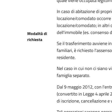
quale viene occupata legitti
In caso di abitazione di propri
locazione/comodato occorre in
locazione/comodato; in altri c
dell'immobile (es. consenso de
Modalità di
richiesta
Se il trasferimento avviene i
familiari, è richiesto l'asse
residente.
Nel caso in cui non ci siano vi
famiglia separato.
Dal 9 maggio 2012, con l'entr
(convertito in Legge 4 aprile
di iscrizione, cancellazione e
Tali operazioni saranno opera