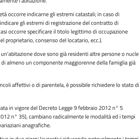
mamente l'abitazione.
età occorre indicarne gli estremi catastali; in caso di
dicare gli estremi di registrazione del contratto di
asi occorre specificare il titolo legittimo di occupazione
l proprietario, consenso del locatario, ecc.).
n un'abitazione dove sono già residenti altre persone o nucle
nso di almeno un componente maggiorenne della famiglia già
ncoli affettivi o di parentela, è possibile richiedere lo stato d
ata in vigore del Decreto Legge 9 febbraio 2012 n° 5
 2012 n° 35), cambiano radicalmente le modalità ed i tempi
 variaziani anagrafiche.
tive in due giorni lavorativi riducendo notevolmente i tempi