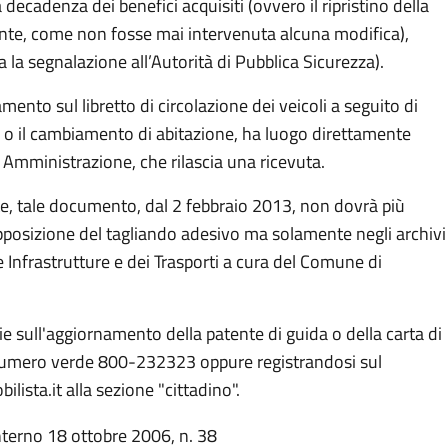
ecadenza dei benefici acquisiti (ovvero il ripristino della
nte, come non fosse mai intervenuta alcuna modifica),
a la segnalazione all’Autorità di Pubblica Sicurezza).
nto sul libretto di circolazione dei veicoli a seguito di
 o il cambiamento di abitazione, ha luogo direttamente
a Amministrazione, che rilascia una ricevuta.
te, tale documento, dal 2 febbraio 2013, non dovrà più
pposizione del tagliando adesivo ma solamente negli archivi
e Infrastrutture e dei Trasporti a cura del Comune di
e sull'aggiornamento della patente di guida o della carta di
 numero verde 800-232323 oppure registrandosi sul
lista.it alla sezione "cittadino".
Interno 18 ottobre 2006, n. 38