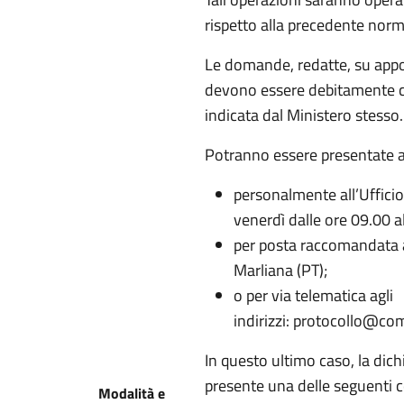
rispetto alla precedente norm
Le domande, redatte, su appos
devono essere debitamente co
indicata dal Ministero stesso
Potranno essere presentate a
personalmente all’Uffic
venerdì dalle ore 09.00 al
per posta raccomandata a
Marliana (PT);
o per via telematica agli
indirizzi: protocollo@co
In questo ultimo caso, la dic
presente una delle seguenti 
Modalità e