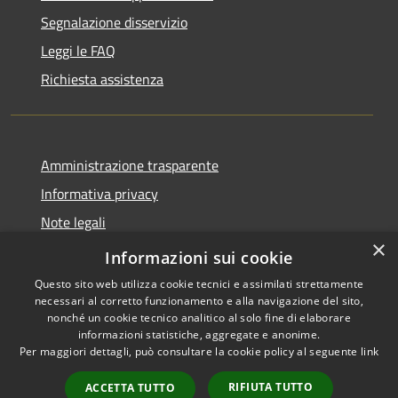
Segnalazione disservizio
Leggi le FAQ
Richiesta assistenza
Amministrazione trasparente
Informativa privacy
Note legali
×
Dichiarazione di accessibilità
Informazioni sui cookie
Questo sito web utilizza cookie tecnici e assimilati strettamente
necessari al corretto funzionamento e alla navigazione del sito,
nonché un cookie tecnico analitico al solo fine di elaborare
informazioni statistiche, aggregate e anonime.
RSS
Copyright © 2026 • Comune di
Per maggiori dettagli, può consultare la cookie policy al seguente
link
Accessibilità
Marliana • Powered by
Privacy
Municipium
Accesso
•
RIFIUTA TUTTO
ACCETTA TUTTO