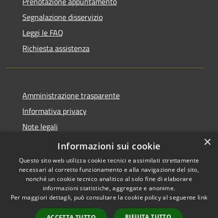
Prenotazione appuntamento
Segnalazione disservizio
Leggi le FAQ
Richiesta assistenza
Amministrazione trasparente
Informativa privacy
Note legali
×
Dichiarazione di accessibilità
Informazioni sui cookie
Questo sito web utilizza cookie tecnici e assimilati strettamente
necessari al corretto funzionamento e alla navigazione del sito,
nonché un cookie tecnico analitico al solo fine di elaborare
informazioni statistiche, aggregate e anonime.
RSS
Copyright © 2026 • Comune di
Per maggiori dettagli, può consultare la cookie policy al seguente
link
Accessibilità
Marliana • Powered by
Privacy
Municipium
Accesso
•
RIFIUTA TUTTO
ACCETTA TUTTO