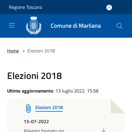
Salta al contenuto principale
Regione Toscana
Comune di Marliana
Home
>
Elezioni 2018
Elezioni 2018
Ultimo aggiornamento
: 13 luglio 2022, 15:58
Elezioni 2018
13-07-2022
PDF
Allegato formato zip