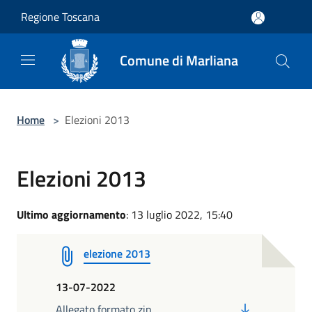
Salta al contenuto principale
Regione Toscana
Comune di Marliana
Home
>
Elezioni 2013
Elezioni 2013
Ultimo aggiornamento
: 13 luglio 2022, 15:40
elezione 2013
13-07-2022
PDF
Allegato formato zip