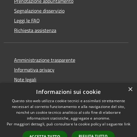
Prenotazione appuntamento
Segnalazione disservizio
Leggi le FAQ
Richiesta assistenza
Amministrazione trasparente
Informativa privacy
Note legali
×
Dichiarazione di accessibilità
Informazioni sui cookie
Questo sito web utilizza cookie tecnici e assimilati strettamente
necessari al corretto funzionamento e alla navigazione del sito,
nonché un cookie tecnico analitico al solo fine di elaborare
informazioni statistiche, aggregate e anonime.
RSS
Copyright © 2026 • Comune di
Per maggiori dettagli, può consultare la cookie policy al seguente
link
Accessibilità
Marliana • Powered by
Privacy
Municipium
Accesso
•
RIFIUTA TUTTO
ACCETTA TUTTO