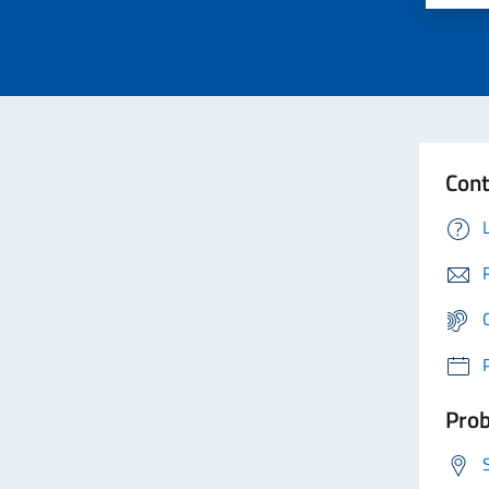
Cont
Prob