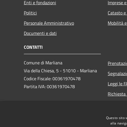
Enti e fondazioni
Imprese 
Politici
Catasto e
Personale Amministrativo
Mobilità e
Documenti e dati
CONTATTI
Comune di Marliana
Prenotaz
Via della Chiesa, 5 - 51010 - Marliana
Segnalazi
Codice Fiscale: 00361970478
Leggi le 
Partita IVA: 00361970478
Richiesta
PEC:
comune.marliana@postacert.toscana.it
Questo sito 
Centralino Unico: +39 0572.69851
alla navig