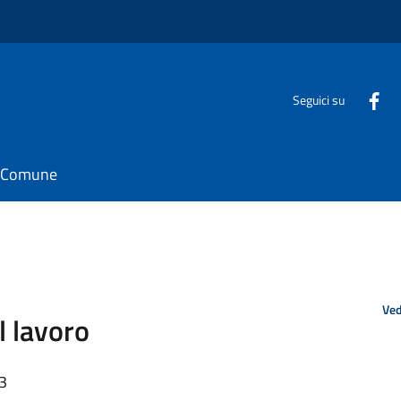
Seguici su
il Comune
Ved
l lavoro
53