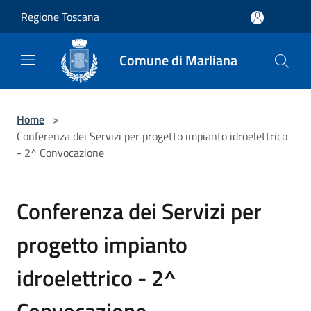
Salta al contenuto principale
Regione Toscana
Comune di Marliana
Home
>
Conferenza dei Servizi per progetto impianto idroelettrico
- 2^ Convocazione
Conferenza dei Servizi per
progetto impianto
idroelettrico - 2^
Convocazione