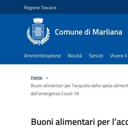
Salta al contenuto principale
Regione Toscana
Comune di Marliana
Amministrazione
Novità
Servizi
Vivere 
Home
>
Buoni alimentari per l’acquisto della spesa aliment
dell’emergenza Covid-19
Buoni alimentari per l’ac