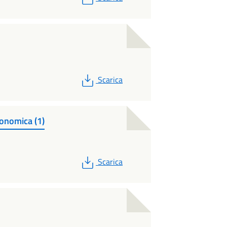
PDF
Scarica
conomica (1)
PDF
Scarica