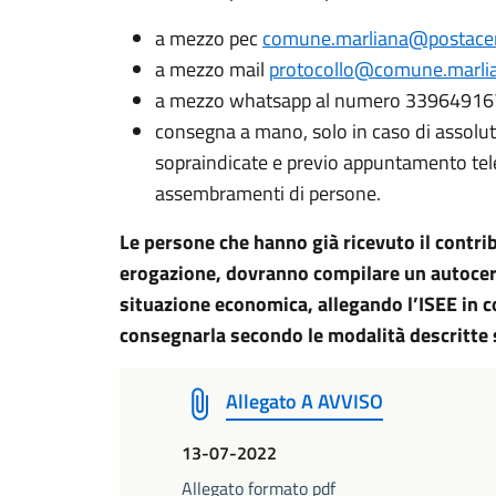
a mezzo pec
comune.marliana@postacert
a mezzo mail
protocollo@comune.marlian
a mezzo whatsapp al numero 3396491
consegna a mano, solo in caso di assoluta 
sopraindicate e previo appuntamento telef
assembramenti di persone.
Le persone che hanno già ricevuto il contri
erogazione, dovranno compilare un autocert
situazione economica, allegando l’ISEE in co
consegnarla secondo le modalità descritte 
Allegato A AVVISO
13-07-2022
Allegato formato pdf