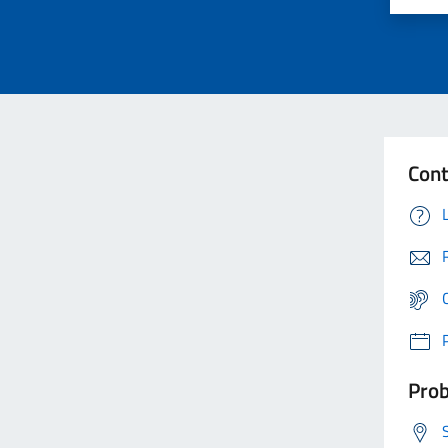
Cont
Prob