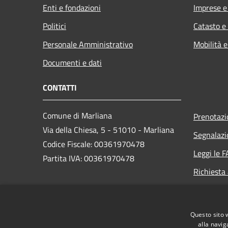
Enti e fondazioni
Imprese 
Politici
Catasto e
Personale Amministrativo
Mobilità e
Documenti e dati
CONTATTI
Comune di Marliana
Prenotaz
Via della Chiesa, 5 - 51010 - Marliana
Segnalazi
Codice Fiscale: 00361970478
Leggi le 
Partita IVA: 00361970478
Richiesta
PEC:
comune.marliana@postacert.toscana.it
Questo sito 
Centralino Unico: +39 0572.69851
alla navig