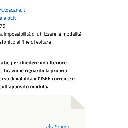
.toscana.it
a.pt.it
676
impossibilità di utilizzare le modalità
onico al fine di evitare
buto, per chiedere un’ulteriore
ificazione riguardo la propria
rso di validità o l’ISEE corrente e
sull’apposito modulo.
PDF
Scarica