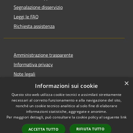
Segnalazione disservizio
Leggi le FAQ
Richiesta assistenza
Amministrazione trasparente
Informativa privacy
Note legali
×
Dichiarazione di accessibilità
Informazioni sui cookie
Questo sito web utilizza cookie tecnici e assimilati strettamente
necessari al corretto funzionamento e alla navigazione del sito,
nonché un cookie tecnico analitico al solo fine di elaborare
informazioni statistiche, aggregate e anonime.
RSS
Copyright © 2026 • Comune di
Per maggiori dettagli, può consultare la cookie policy al seguente
link
Accessibilità
Marliana • Powered by
Privacy
Municipium
Accesso
•
RIFIUTA TUTTO
ACCETTA TUTTO