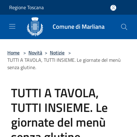
Salta al contenuto principale
Regione Toscana
Comune di Marliana
Home
>
Novità
>
Notizie
>
TUTTI A TAVOLA, TUTTI INSIEME. Le giornate del menù
senza glutine.
TUTTI A TAVOLA,
TUTTI INSIEME. Le
giornate del menù
senza glutine.