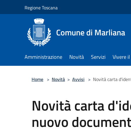
Salta al contenuto principale
Regione Toscana
Comune di Marliana
Amministrazione
Novità
Servizi
Vivere 
Home
>
Novità
>
Avvisi
>
Novità carta d'ide
Novità carta d'id
nuovo documento