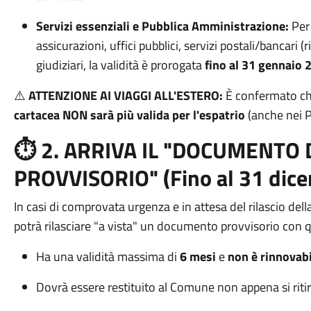
Servizi essenziali e Pubblica Amministrazione:
Per 
assicurazioni, uffici pubblici, servizi postali/bancari 
giudiziari, la validità è prorogata
fino al 31 gennaio 
⚠️
ATTENZIONE AI VIAGGI ALL'ESTERO:
È confermato c
cartacea NON sarà più valida per l'espatrio
(anche nei P
⏱️ 2. ARRIVA IL "DOCUMENTO 
PROVVISORIO" (Fino al 31 dic
In casi di comprovata urgenza e in attesa del rilascio della
potrà rilasciare "a vista" un documento provvisorio con q
Ha una validità massima di
6 mesi
e
non è rinnovabi
Dovrà essere restituito al Comune non appena si ritir